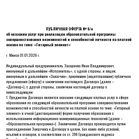
ПУБЛИЧНАЯ ОФЕРТА № б/н
об оказании услуг при реализации образовательной программы
совершенствования возможностей и способностей личности на платной
основе по теме: «Гитарный элемент»
г. Минск 01.01.2026 г.
Индивидуальный предприниматель Захаренко Иван Владимирович,
именуемый в дальнейшем «Исполнитель», с одной стороны, и лицом,
именуемым в дальнейшем «Заказчик», принявшим (акцептовавшим) публичное
предложение (оферту) о заключении настоящего Договора (далее –
«Договор»), с другой стороны, заключили настоящий договор о
нижеследующем:
1. Предметом Договора является оказание следующих платных услуг в сфере
образования по следующей образовательной программе совершенствования
возможностей и способностей личности на платной основе по теме: «Гитарный
элемент» в очной (дистанционной) форме получения образования с
использованием информационно-коммуникационных технологий (далее –
«Образовательная программа»). Заключение Договора производится путем
присоединения Заказчика к Договору в целом, без каких-либо условий,
изъятий и оговорок, в соответствии со ст. 398 Гражданского кодекса