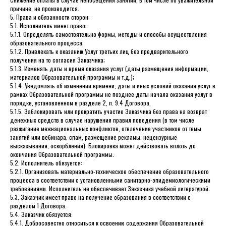
причине, не производится.
5. Права и обязанности сторон:
5.1. Исполнитель имеет право:
5.1.1. Определять самостоятельно формы, методы и способы осуществления
образовательного процесса;
5.1.2. Привлекать к оказанию Услуг третьих лиц без предварительного
получения на то согласия Заказчика;
5.1.3. Изменять даты и время оказания услуг (даты размещения информации,
материалов Образовательной программы и т.д.);
5.1.4. Уведомлять об изменении времени, даты и иных условий оказания услуг в
рамках Образовательной программы не позднее даты начала оказания услуг в
порядке, установленном в разделе 2, п. 9.4 Договора.
5.1.5. Заблокировать или прекратить участие Заказчика без права на возврат
денежных средств в случае нарушения правил поведения (в том числе
разжигание межнациональных конфликтов, отвлечение участников от темы
занятий или вебинара, спам, размещение рекламы, нецензурные
высказывания, оскорбления). Блокировка может действовать вплоть до
окончания Образовательной программы.
5.2. Исполнитель обязуется:
5.2.1. Организовать материально-техническое обеспечение образовательного
процесса в соответствии с установленными санитарно-эпидемиологическими
требованиями. Исполнитель не обеспечивает Заказчика учебной литературой;
5.3. Заказчик имеет право на получение образования в соответствии с
разделом 1 Договора.
5.4. Заказчик обязуется:
5.4.1. Добросовестно относиться к освоению содержания Образовательной