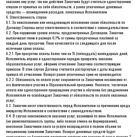
оказание ему услуг, так как действия Заказчика будут считаться односторонним
отказом от принятых на себя обязательств, а ранее уплаченные денежные
средства — возмещением расходов, понесенных Исполнителем.
6. Ответственность сторон:
6.1. За неисполнение или ненадлежащее исполнение своих обязательств по
Договору Стороны несут ответственность в соответствии с законодательством;
6.2. При нарушении сроков оплаты, предусмотренных Договором, Заказчик
выплачивает пеню в размере 0,1% от суммы просроченных платежей за
каждый день просрочки. Пеня начисляется со следующего дня после
истечения срока оплаты;
6.2.1. При просрочке оплаты более чем на 15 (пятнадцать) календарных дней,
Исполнитель вправе в одностороннем порядке прекратить оказание
образовательных услуг, оформив отчисление Заказчика соответствующим
приказом. В этом случае Договор считается расторгнутым с даты издания
приказа об отчислении. Возврат ранее уплаченных сумм не производится;
6.2.3. Обязанность по оплате услуг сохраняется за Заказчиком независимо от
его фактического участия в Образовательной программе. Неоплата, частичная
оплата или одностороннее прекращение участия в обучении без уведомления
Исполнителя не освобождает Заказчика от обязательств по оплате оказанных
услуг;
6.3. Заказчик несет ответственность перед Исполнителем за причинение вреда
имуществу Исполнителя в соответствии с законодательством;
6.4. В случае невозможности оказания услуг, возникшей по вине Исполнителя
(не укомплектованность группы, либо полная отмена ее формирования),
внесенная Заказчиком плата за услуги возвращается в полном объеме по
письменному заявлению Заказчика. Возврат денежных средств будет
осуществлен на банковскую платежную карточку или расчетный счет в течение 7