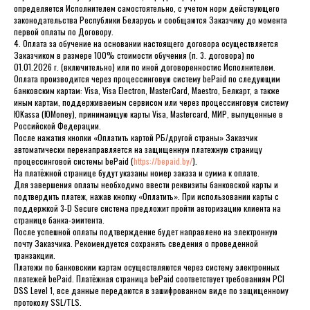
определяется Исполнителем самостоятельно, с учетом норм действующего
законодательства Республики Беларусь и сообщаются Заказчику до момента
первой оплаты по Договору.
4. Оплата за обучение на основании настоящего договора осуществляется
Заказчиком в размере 100% стоимости обучения (п. 3. договора) по
01.01.2026 г. (включительно) или по иной договоренностис Исполнителем.
Оплата производится через процессинговую систему bePaid по следующим
банковским картам: Visa, Visa Electron, MasterCard, Maestro, Белкарт, а также
иным картам, поддерживаемым сервисом или через процессинговую систему
ЮKassa (ЮMoney), принимающую карты Visa, Mastercard, МИР, выпущенные в
Российской Федерации.
После нажатия кнопки «Оплатить картой РБ/другой страны» Заказчик
автоматически перенаправляется на защищенную платежную страницу
процессинговой системы bePaid (
https://bepaid.by/
).
На платёжной странице будут указаны номер заказа и сумма к оплате.
Для завершения оплаты необходимо ввести реквизиты банковской карты и
подтвердить платеж, нажав кнопку «Оплатить». При использовании карты с
поддержкой 3-D Secure система предложит пройти авторизацию клиента на
странице банка-эмитента.
После успешной оплаты подтверждение будет направлено на электронную
почту Заказчика. Рекомендуется сохранять сведения о проведенной
транзакции.
Платежи по банковским картам осуществляются через систему электронных
платежей bePaid. Платёжная страница bePaid соответствует требованиям PCI
DSS Level 1, все данные передаются в зашифрованном виде по защищенному
протоколу SSL/TLS.