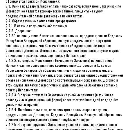
оформляется приказом Исполнителя;
7.3. Сумма предварительной оплаты (аванса) осуществляемой Заказчиком по
Договору, не является коммерческим займом, проценты на сумму
предварительной оплаты (аванса) не начисляются;
7.4. Образовательные отношения прекращаются:
7.4.1. В связи с получением образования;
7.4.2. Досрочно:
7.4.2.1. по инициативе Заказчика, по основаниям, предусмотренным Кодексом
Республики Беларусь об образовании, путем подачи соответствующего
заявления, считается, что Заказчик заявил об одностороннем отказе от
исполнения договора. Договор в этом случае является расторгнутым с даты
отчисления Заказчика согласно приказу Исполнителя;
7.4.2.2. со стороны Исполнителя (отчисление Заказчика) по инициативе
Исполнителя, по основаниям предусмотренным Договором и Кодексом
Республики Беларусь об образовании, путем издания соответствующего
приказа об отчислении Обучающегося, считается заявившим об одностороннем
отказе от исполнения договора по соответствующим основаниям. Договор в
этом случае является расторгнутым с даты отчисления Заказчика согласно
приказу Исполнителя;
7.4.2.3. В случае отсутствия Заказчика на учебных занятиях (в том числе
проводимых в дистанционной форме) более трех учебных дней подряд без
уважительных причин;
7.4.2.4. По обстоятельствам, не зависящим от воли сторон в случаях,
предусмотренных Договором, Кодексом Республики Беларусь об образовании
и иными законодательными актами Республики Беларусь;
7.4.2.5. В случае нарушения Заказчиком условий оплаты, предусмотренных
настоящим Договором, в том числе при отсутствии оплаты в течение более чем