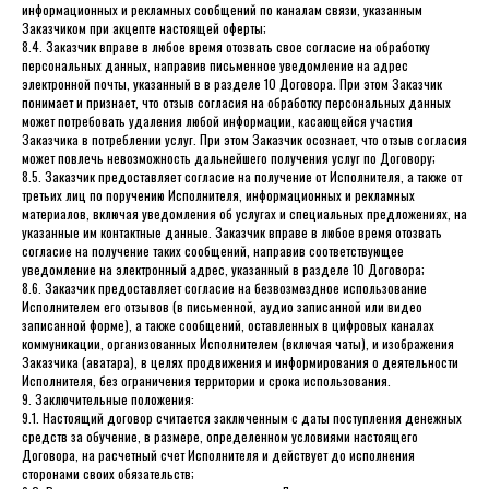
информационных и рекламных сообщений по каналам связи, указанным
Заказчиком при акцепте настоящей оферты;
8.4. Заказчик вправе в любое время отозвать свое согласие на обработку
персональных данных, направив письменное уведомление на адрес
электронной почты, указанный в в разделе 10 Договора. При этом Заказчик
понимает и признает, что отзыв согласия на обработку персональных данных
может потребовать удаления любой информации, касающейся участия
Заказчика в потреблении услуг. При этом Заказчик осознает, что отзыв согласия
может повлечь невозможность дальнейшего получения услуг по Договору;
8.5. Заказчик предоставляет согласие на получение от Исполнителя, а также от
третьих лиц по поручению Исполнителя, информационных и рекламных
материалов, включая уведомления об услугах и специальных предложениях, на
указанные им контактные данные. Заказчик вправе в любое время отозвать
согласие на получение таких сообщений, направив соответствующее
уведомление на электронный адрес, указанный в разделе 10 Договора;
8.6. Заказчик предоставляет согласие на безвозмездное использование
Исполнителем его отзывов (в письменной, аудио записанной или видео
записанной форме), а также сообщений, оставленных в цифровых каналах
коммуникации, организованных Исполнителем (включая чаты), и изображения
Заказчика (аватара), в целях продвижения и информирования о деятельности
Исполнителя, без ограничения территории и срока использования.
9. Заключительные положения:
9.1. Настоящий договор считается заключенным с даты поступления денежных
средств за обучение, в размере, определенном условиями настоящего
Договора, на расчетный счет Исполнителя и действует до исполнения
сторонами своих обязательств;