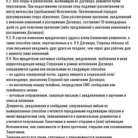
9.2. Все споры и разногласия, вытекающие из Договора, решаются путем
переговоров. При недостижении согласия спор подлежит рассмотрению по
месту жительства (пребывания) Исполнителя. Претензионный порядок
урегулирования спора обязателен. Срок рассмотрения претензии, предложений
о внесении изменений и расторжения Договора, составляет 10 календарных
дней со дня получения претензии (либо предложений о внесении изменений и
расторжения Договора);
9.3. В случае изменения юридического адреса и/или банковских реквизитов, а
также способов связи, перечисленных в п. 9.4 Договора, Стороны обязаны об
этом письменно уведомить друг друга не позднее, чем через два рабочих дня
с момента таких изменений;
9.4. Все юридически значимые сообщения, уведомления, требования и иная
корреспонденция между Сторонами в рамках исполнения Договора
направляются одним или несколькими из следующих способов:
– по адресу электронной почты, адресу аккаунта в социальной сети/
мессенджере, указанному Стороной при заключении Договора;
– по контактному номеру телефона, посредством СМС-сообщения или
телефонного звонка;
– почтовым отправлением, заказным письмом с уведомлением о вручении и
описью вложения.
Документы, уведомления и сообщения, направленные любым из
вышеуказанных способов считаются переданными надлежащим образом и
имеют юридическую силу, приравниваются к оригинальным документам и
считаются полученными Заказчиком в момент отправки и (или) публикации
Исполнителем, вне зависимости от факта прочтения, открытия или ознакомления
Заказчиком.
Заказчик несет все риски, связанные с невозможностью получения