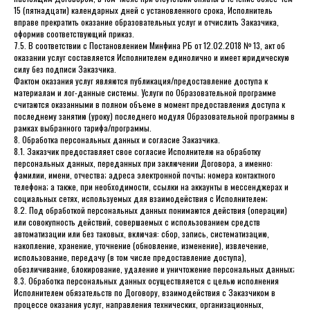
15 (пятнадцати) календарных дней с установленного срока, Исполнитель
вправе прекратить оказание образовательных услуг и отчислить Заказчика,
оформив соответствующий приказ.
7.5. В соответствии с Постановлением Минфина РБ от 12.02.2018 № 13, акт об
оказании услуг составляется Исполнителем единолично и имеет юридическую
силу без подписи Заказчика.
Фактом оказания услуг являются публикация/предоставление доступа к
материалам и лог-данные системы. Услуги по Образовательной программе
считаются оказанными в полном объеме в момент предоставления доступа к
последнему занятию (уроку) последнего модуля Образовательной программы в
рамках выбранного тарифа/программы.
8. Обработка персональных данных и согласие Заказчика.
8.1. Заказчик предоставляет свое согласие Исполнителю на обработку
персональных данных, переданных при заключении Договора, а именно:
фамилии, имени, отчества; адреса электронной почты; номера контактного
телефона; а также, при необходимости, ссылки на аккаунты в мессенджерах и
социальных сетях, используемых для взаимодействия с Исполнителем;
8.2. Под обработкой персональных данных понимаются действия (операции)
или совокупность действий, совершаемых с использованием средств
автоматизации или без таковых, включая: сбор, запись, систематизацию,
накопление, хранение, уточнение (обновление, изменение), извлечение,
использование, передачу (в том числе предоставление доступа),
обезличивание, блокирование, удаление и уничтожение персональных данных;
8.3. Обработка персональных данных осуществляется с целью исполнения
Исполнителем обязательств по Договору, взаимодействия с Заказчиком в
процессе оказания услуг, направления технических, организационных,