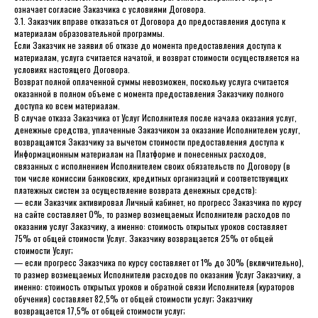
означает согласие Заказчика с условиями Договора.
3.1. Заказчик вправе отказаться от Договора до предоставления доступа к
материалам образовательной программы.
Если Заказчик не заявил об отказе до момента предоставления доступа к
материалам, услуга считается начатой, и возврат стоимости осуществляется на
условиях настоящего Договора.
Возврат полной оплаченной суммы невозможен, поскольку услуга считается
оказанной в полном объеме с момента предоставления Заказчику полного
доступа ко всем материалам.
В случае отказа Заказчика от Услуг Исполнителя после начала оказания услуг,
денежные средства, уплаченные Заказчиком за оказание Исполнителем услуг,
возвращаются Заказчику за вычетом стоимости предоставления доступа к
Информационным материалам на Платформе и понесенных расходов,
связанных с исполнением Исполнителем своих обязательств по Договору (в
том числе комиссии банковских, кредитных организаций и соответствующих
платежных систем за осуществление возврата денежных средств):
— если Заказчик активировал Личный кабинет, но прогресс Заказчика по курсу
на сайте составляет 0%, то размер возмещаемых Исполнителю расходов по
оказанию услуг Заказчику, а именно: стоимость открытых уроков составляет
75% от общей стоимости Услуг. Заказчику возвращается 25% от общей
стоимости Услуг;
— если прогресс Заказчика по курсу составляет от 1% до 30% (включительно),
то размер возмещаемых Исполнителю расходов по оказанию Услуг Заказчику, а
именно: стоимость открытых уроков и обратной связи Исполнителя (кураторов
обучения) составляет 82,5% от общей стоимости услуг; Заказчику
возвращается 17,5% от общей стоимости услуг;