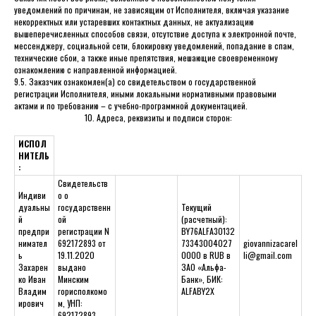
уведомлений по причинам, не зависящим от Исполнителя, включая указание
некорректных или устаревших контактных данных, не актуализацию
вышеперечисленных способов связи, отсутствие доступа к электронной почте,
мессенджеру, социальной сети, блокировку уведомлений, попадание в спам,
технические сбои, а также иные препятствия, мешающие своевременному
ознакомлению с направленной информацией.
9.5. Заказчик ознакомлен(а) со свидетельством о государственной
регистрации Исполнителя, иными локальными нормативными правовыми
актами и по требованию – с учебно-программной документацией.
10. Адреса, реквизиты и подписи сторон:
ИСПОЛ
НИТЕЛЬ
:
Свидетельств
Индиви
о о
дуальны
государственн
Текущий
й
ой
(расчетный):
предпри
регистрации N
BY76ALFA30132
нимател
692172893 от
73343004027
giovannizacarel
ь
19.11.2020
0000 в RUB в
li@gmail.com
Захарен
выдано
ЗАО «Альфа-
ко Иван
Минским
Банк», БИК:
Владим
горисполкомо
ALFABY2X
ирович
м, УНП:
692172893 ,