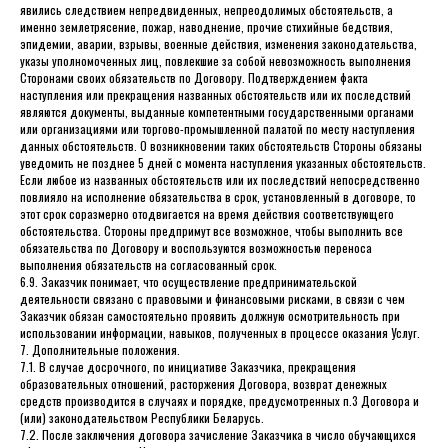
явились следствием непредвиденных, непреодолимых обстоятельств, а
именно землетрясение, пожар, наводнение, прочие стихийные бедствия,
эпидемии, аварии, взрывы, военные действия, изменения законодательства,
указы уполномоченных лиц, повлекшие за собой невозможность выполнения
Сторонами своих обязательств по Договору. Подтверждением факта
наступления или прекращения названных обстоятельств или их последствий
являются документы, выданные компетентными государственными органами
или организациями или торгово-промышленной палатой по месту наступления
данных обстоятельств. О возникновении таких обстоятельств Стороны обязаны
уведомить не позднее 5 дней с момента наступления указанных обстоятельств.
Если любое из названных обстоятельств или их последствий непосредственно
повлияло на исполнение обязательства в срок, установленный в договоре, то
этот срок соразмерно отодвигается на время действия соответствующего
обстоятельства. Стороны предпримут все возможное, чтобы выполнить все
обязательства по Договору и воспользуются возможностью переноса
выполнения обязательств на согласованный срок.
6.9. Заказчик понимает, что осуществление предпринимательской
деятельности связано с правовыми и финансовыми рисками, в связи с чем
Заказчик обязан самостоятельно проявить должную осмотрительность при
использовании информации, навыков, полученных в процессе оказания Услуг.
7. Дополнительные положения.
7.1. В случае досрочного, по инициативе Заказчика, прекращения
образовательных отношений, расторжения Договора, возврат денежных
средств производится в случаях и порядке, предусмотренных п.3 Договора и
(или) законодательством Республики Беларусь.
7.2. После заключения договора зачисление Заказчика в число обучающихся