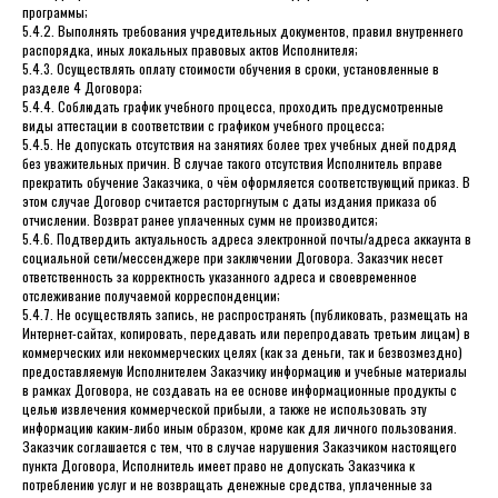
программы;
5.4.2. Выполнять требования учредительных документов, правил внутреннего
распорядка, иных локальных правовых актов Исполнителя;
5.4.3. Осуществлять оплату стоимости обучения в сроки, установленные в
разделе 4 Договора;
5.4.4. Соблюдать график учебного процесса, проходить предусмотренные
виды аттестации в соответствии с графиком учебного процесса;
5.4.5. Не допускать отсутствия на занятиях более трех учебных дней подряд
без уважительных причин. В случае такого отсутствия Исполнитель вправе
прекратить обучение Заказчика, о чём оформляется соответствующий приказ. В
этом случае Договор считается расторгнутым с даты издания приказа об
отчислении. Возврат ранее уплаченных сумм не производится;
5.4.6. Подтвердить актуальность адреса электронной почты/адреса аккаунта в
социальной сети/мессенджере при заключении Договора. Заказчик несет
ответственность за корректность указанного адреса и своевременное
отслеживание получаемой корреспонденции;
5.4.7. Не осуществлять запись, не распространять (публиковать, размещать на
Интернет-сайтах, копировать, передавать или перепродавать третьим лицам) в
коммерческих или некоммерческих целях (как за деньги, так и безвозмездно)
предоставляемую Исполнителем Заказчику информацию и учебные материалы
в рамках Договора, не создавать на ее основе информационные продукты с
целью извлечения коммерческой прибыли, а также не использовать эту
информацию каким-либо иным образом, кроме как для личного пользования.
Заказчик соглашается с тем, что в случае нарушения Заказчиком настоящего
пункта Договора, Исполнитель имеет право не допускать Заказчика к
потреблению услуг и не возвращать денежные средства, уплаченные за