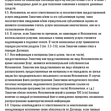
(семи) календарных дней со дня получения заявления о возврате денежных
средств;
6.5. Исполнитель не несет ответственности за несоответствие предоставленной
услуги ожиданиям Заказчика и/или за его субъективную оценку, такое
несоответствие ожиданиям и/или отрицательная субъективная оценка не
являются основаниями считать услуги оказанными некачественно, или не в
согласованном объеме;
6.6. В случае, если Заказчик по причинам, не зависящим от Исполнителя, не
воспользовался услугами, оказанные к такому моменту услуги считаются
надлежащими и подлежат оплате. В части неоказанных услуг применяется
порядок расчетов раздела 3 (пп. 3.3–3.6), если Заказчик заявил отказ в
порядке Договора;
6.7. Вся информация и материалы (как в целом, так и их части),
предоставленные Заказчику или представляемому им лицу Исполнителем во
время оказания Услуг, являются интеллектуальной собственностью
Исполнителя. Заказчик или представляемое им лицо обязуются не
распространять предоставленные им материалы и не передавать их третьи
лицам без предварительного письменного согласия Исполнителя. В случае
установления факта распространения Заказчиком методического пособия,
печатных материалов, видеоконтента (распространение ссылок на
Образовательную программу (ее составные части) Исполнителя, и т.д.)
Заказчик обязан оплатить Исполнителю штраф в размере 100 (сто) базовых
величин за каждый установленный факт и немедленно прекратить незаконное
распространение вышеперечисленной информации;
6.8. Стороны освобождаются от ответственности за неисполнение или
ненадлежащее исполнение своих обязательств по Договору, если таковые