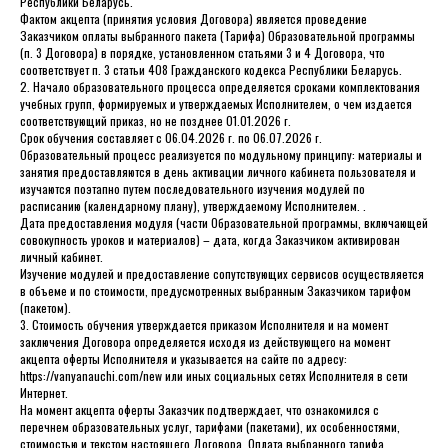
Республики Беларусь.
Фактом акцепта (принятия условия Договора) является проведение
Заказчиком оплаты выбранного пакета (Тарифа) Образовательной программы
(п. 3 Договора) в порядке, установленном статьями 3 и 4 Договора, что
соответствует п. 3 статьи 408 Гражданского кодекса Республики Беларусь.
2. Начало образовательного процесса определяется сроками комплектования
учебных групп, формируемых и утверждаемых Исполнителем, о чем издается
соответствующий приказ, но не позднее 01.01.2026 г.
Срок обучения составляет с 06.04.2026 г. по 06.07.2026 г.
Образовательный процесс реализуется по модульному принципу: материалы и
занятия предоставляются в день активации личного кабинета пользователя и
изучаются поэтапно путем последовательного изучения модулей по
расписанию (календарному плану), утверждаемому Исполнителем. .
Дата предоставления модуля (части Образовательной программы, включающей
совокупность уроков и материалов) – дата, когда Заказчиком активирован
личный кабинет.
Изучение модулей и предоставление сопутствующих сервисов осуществляется
в объеме и по стоимости, предусмотренных выбранным Заказчиком тарифом
(пакетом).
3. Стоимость обучения утверждается приказом Исполнителя и на момент
заключения Договора определяется исходя из действующего на момент
акцепта оферты Исполнителя и указывается на сайте по адресу:
https://vanyanauchi.com/new или иных социальных сетях Исполнителя в сети
Интернет.
На момент акцепта оферты Заказчик подтверждает, что ознакомился с
перечнем образовательных услуг, тарифами (пакетами), их особенностями,
стоимостью и текстом настоящего Договора. Оплата выбранного тарифа