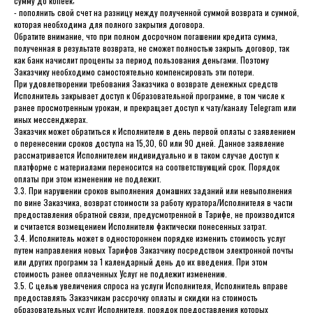
сумму до копеек;
- пополнить свой счет на разницу между полученной суммой возврата и суммой,
которая необходима для полного закрытия договора.
Обратите внимание, что при полном досрочном погашении кредита сумма,
полученная в результате возврата, не сможет полностью закрыть договор, так
как банк начислит проценты за период пользования деньгами. Поэтому
Заказчику необходимо самостоятельно компенсировать эти потери.
При удовлетворении требования Заказчика о возврате денежных средств
Исполнитель закрывает доступ к Образовательной программе, в том числе к
ранее просмотренным урокам, и прекращает доступ к чату/каналу Telegram или
иных мессенджерах.
Заказчик может обратиться к Исполнителю в день первой оплаты с заявлением
о перенесении сроков доступа на 15,30, 60 или 90 дней. Данное заявление
рассматривается Исполнителем индивидуально и в таком случае доступ к
платформе с материалами переносится на соответствующий срок. Порядок
оплаты при этом изменению не подлежит.
3.3. При нарушении сроков выполнения домашних заданий или невыполнения
по вине Заказчика, возврат стоимости за работу куратора/Исполнителя в части
предоставления обратной связи, предусмотренной в Тарифе, не производится
и считается возмещением Исполнителю фактически понесенных затрат.
3.4. Исполнитель может в одностороннем порядке изменить стоимость услуг
путем направления новых Тарифов Заказчику посредством электронной почты
или других программ за 1 календарный день до их введения. При этом
стоимость ранее оплаченных Услуг не подлежит изменению.
3.5. С целью увеличения спроса на услуги Исполнителя, Исполнитель вправе
предоставлять Заказчикам рассрочку оплаты и скидки на стоимость
образовательных услуг Исполнителя, порядок предоставления которых