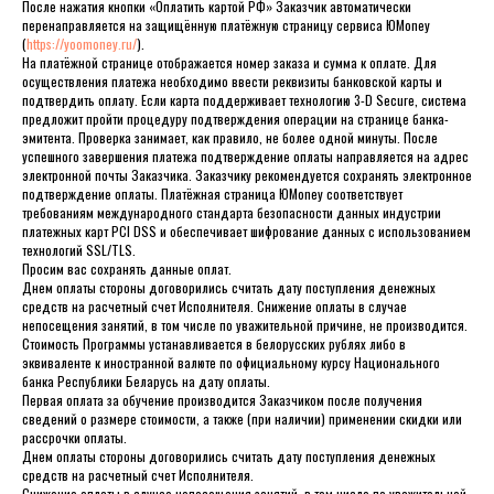
После нажатия кнопки «Оплатить картой РФ» Заказчик автоматически
перенаправляется на защищённую платёжную страницу сервиса ЮMoney
(
https://yoomoney.ru/
).
На платёжной странице отображается номер заказа и сумма к оплате. Для
осуществления платежа необходимо ввести реквизиты банковской карты и
подтвердить оплату. Если карта поддерживает технологию 3-D Secure, система
предложит пройти процедуру подтверждения операции на странице банка-
эмитента. Проверка занимает, как правило, не более одной минуты. После
успешного завершения платежа подтверждение оплаты направляется на адрес
электронной почты Заказчика. Заказчику рекомендуется сохранять электронное
подтверждение оплаты. Платёжная страница ЮMoney соответствует
требованиям международного стандарта безопасности данных индустрии
платежных карт PCI DSS и обеспечивает шифрование данных с использованием
технологий SSL/TLS.
Просим вас сохранять данные оплат.
Днем оплаты стороны договорились считать дату поступления денежных
средств на расчетный счет Исполнителя. Снижение оплаты в случае
непосещения занятий, в том числе по уважительной причине, не производится.
Стоимость Программы устанавливается в белорусских рублях либо в
эквиваленте к иностранной валюте по официальному курсу Национального
банка Республики Беларусь на дату оплаты.
Первая оплата за обучение производится Заказчиком после получения
сведений о размере стоимости, а также (при наличии) применении скидки или
рассрочки оплаты.
Днем оплаты стороны договорились считать дату поступления денежных
средств на расчетный счет Исполнителя.
Снижение оплаты в случае непосещения занятий, в том числе по уважительной