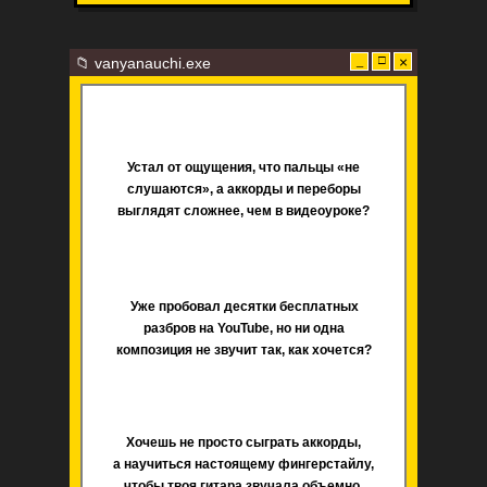
□
×
📁 vanyanauchi.exe
_
Устал от ощущения, что пальцы «не
слушаются», а аккорды и переборы
выглядят сложнее, чем в видеоуроке?
Уже пробовал десятки бесплатных
разбров на YouTube, но ни одна
композиция не звучит так, как хочется?
Хочешь не просто сыграть аккорды,
а научиться настоящему фингерстайлу,
чтобы твоя гитара звучала объемно,