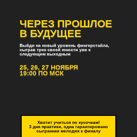
ЧЕРЕЗ ПРОШЛОЕ
ЧЕРЕЗ ПРОШЛОЕ
В БУДУЩЕЕ
В БУДУЩЕЕ
Выйди на новый уровень фингерстайла,
Выйди на новый уровень фингерстайла,
сыграв трек своей юности уже к
сыграв трек своей юности уже к
следующим выходным
следующим выходным
25, 26, 27 НОЯБРЯ
25, 26, 27 НОЯБРЯ
19:00 ПО МСК
19:00 ПО МСК
Хватит учиться по кусочкам!
3 дня практики, одна гарантировано
сыгранная мелодия к финалу